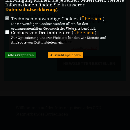
Einwilligung können Sie jederzeit widerrufen. Weitere
Informationen finden Sie in unserer
Datenschutzerklärung
.
Hiermit berechtige ich die CDU-Stadtverband
Technisch notwendige Cookies (
Übersicht
)
Burladingen zur Nutzung der Daten im Sinn der
Die notwendigen Cookies werden allein für den
aufrufbaren
Datenschutzerklärung
.
*
ordnungsgemäßen Gebrauch der Webseite benötigt.
Cookies von Drittanbietern (
Übersicht
)
Anti-Roboter-Verifizierung
Zur Optimierung unserer Webseite binden wir Dienste und
Hier klicken
Angebote von Drittanbietern ein.
Friendly
Captcha ⇗
Alle akzeptieren
Auswahl speichern
NEWSLETTER BESTELLEN
Willkommen auf der Internetpräsenz des CDU-
Stadtverbandes Burladingen